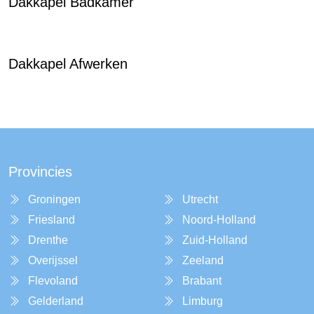
Dakkapel Badkamer
Dakkapel Afwerken
Provincies
Groningen
Utrecht
Friesland
Noord-Holland
Drenthe
Zuid-Holland
Overijssel
Zeeland
Flevoland
Brabant
Gelderland
Limburg