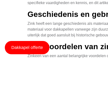
specifieke vaardigheden en kennis, en dit artik
Geschiedenis en gebr
Zink heeft een lange geschiedenis als materiaa
materiaal voor dakkapellen vanwege zijn duur
uiterlijk dat goed aansluit bij historische gebo
Vele voordelen van z
Dakkapel offerte
Zinkeen van een aantal belangrijke voordelen di
duurzaam en kan gemakkelijk 100 jaar of lange
installeren op bestaande constructies.
Het proces van renov
Renovatie van een zinken dakkapel in Anevelde
schade, losse pannen en andere problemen die
Keuze voor nieuwe z