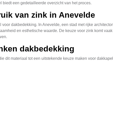
el biedt een gedetailleerde overzicht van het proces.
uik van zink in Anevelde
l voor dakbedekking. In Anevelde, een stad met rijke architecto
zaamheid en esthetische waarde. De keuze voor zink komt vaak
uwen.
inken dakbedekking
e dit materiaal tot een uitstekende keuze maken voor dakkapelle
r meegaan zonder noemde onderhoud. Daarnaast is het vrij lich
eren van een dakkapel
 begint met een grondige inspectie en evaluatie van de huidige
 kunnen worden aangepakt. Vervolgens volgt het verwijderen v
inkpannen