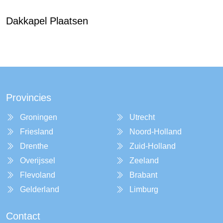
Dakkapel Plaatsen
Provincies
Groningen
Utrecht
Friesland
Noord-Holland
Drenthe
Zuid-Holland
Overijssel
Zeeland
Flevoland
Brabant
Gelderland
Limburg
Contact